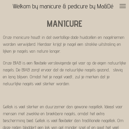
Welkom by manicure & pedicure
by Ma&Dé
Ga
direct
naar
MANICURE
de
hoofdinhoud
Onze manicure houdt in dat overtollige dode huidcellen en nagelriemen
worden verwijderd. Hierdoor krijgt je nagel een strakke uitstraling en
lijken je nagels van nature langer.
Onze BIAB is een flexibele verstevigende gel voor op de eigen natuurlijke
nagels. De BIAB zorgt ervoor dat de natuurlijke nagels gezond, stevig
en lang blijven. Omdat het je nagel voedt, zul je merken dat je
natuurlijke nagels veel sterker worden.
Gellak is veel sterker en duurzamer dan gewone nagellak. Ideaal voor
mensen met zwakke en breekbare nagels, omdat het extra
bescherming bied. Gellak is veel flexibeler dan traditionele nagellak. Om
deze reden bladdert een lak van gel minder snel af en gaat het veel