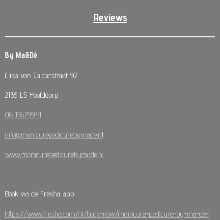
Reviews
By Ma&Dé
Elisa van Calcarstraat 92
2135 LS Hoofddorp
06 15679941
info@manicurepedicurebymade.n
l
www.manicurepedicurebymade.nl
Book via de Fresha app:
https://www.fresha.com/nl/book-now/manicure-pedicure-by-ma-de-