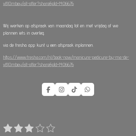
v810mbey/all-offer?share&pId=1406676
Wij werken op afspraak van maandag tot en met vrijdag of we
plannen iets in overleg.
via de fresha app kunt u een afspraak inplannen.
https://www.fresha.com/nl/book-now/manicure-pedicure-by-ma-de-
v810mbey/all-offer?share&pId=1406676
F
I
T
W
a
n
i
h
c
s
k
a
e
t
T
t
b
a
o
s
o
g
k
A
1
2
3
4
5
S
o
r
p
R
t
k
a
p
a