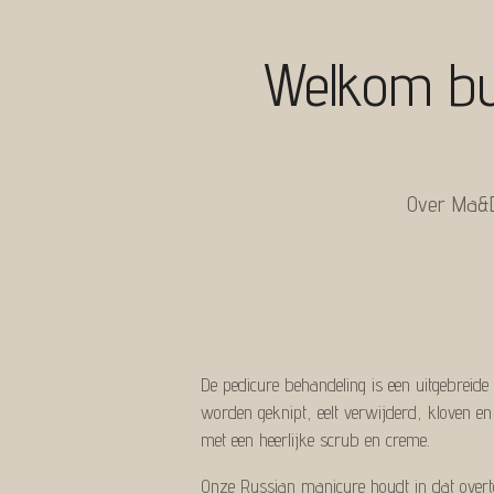
Ga
direct
Welkom by
naar
de
hoofdinhoud
Over Ma&
De pedicure behandeling is een uitgebreid
worden geknipt, eelt verwijderd, kloven e
met een heerlijke scrub en creme.
Onze Russian manicure houdt in dat overtol