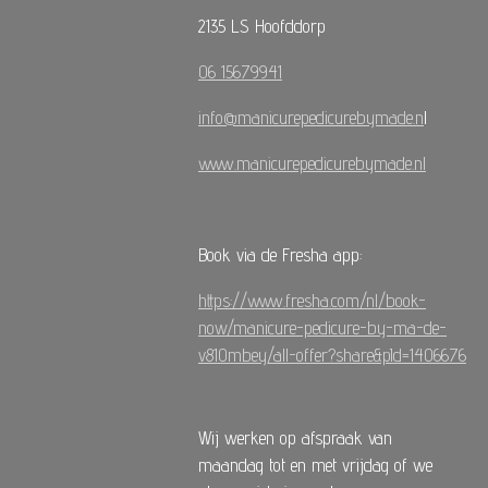
2135 LS Hoofddorp
06 15679941
info@manicurepedicurebymade.n
l
www.manicurepedicurebymade.nl
Book via de Fresha app:
https://www.fresha.com/nl/book-
now/manicure-pedicure-by-ma-de-
v810mbey/all-offer?share&pId=1406676
Wij werken op afspraak van
maandag tot en met vrijdag of we