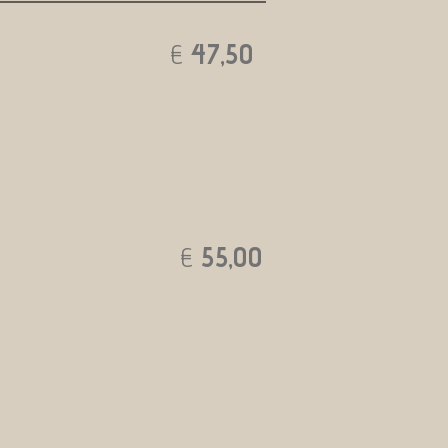
ellac
€
47,50
 Biab
€
55,00