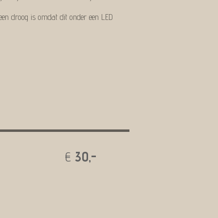
eteen droog is omdat dit onder een LED
en komen
€
30
,-