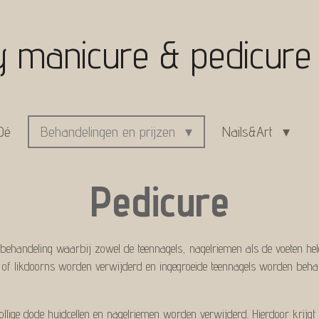
 manicure & pedicur
Dé
Behandelingen en prijzen
Nails&Art
Pedicure
e behandeling waarbij zowel de teennagels, nagelriemen als de voeten h
n of likdoorns worden verwijderd en ingegroeide teennagels worden beha
lige dode huidcellen en nagelriemen worden verwijderd. Hierdoor krijgt je