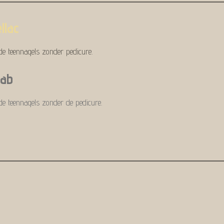
llac
de teennagels zonder pedicure.
iab
de teennagels zonder de pedicure.