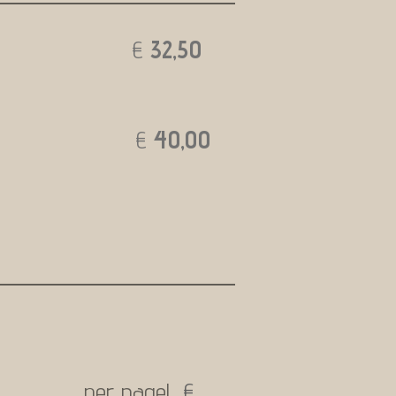
€
32,50
€
40,00
per nagel
€